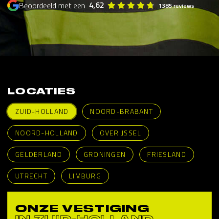
4,62
Beoordeeld met een
1385 reviews
LOCATIES
ZUID-HOLLAND
NOORD-BRABANT
NOORD-HOLLAND
OVERIJSSEL
GELDERLAND
GRONINGEN
FRIESLAND
UTRECHT
LIMBURG
ONZE VESTIGING