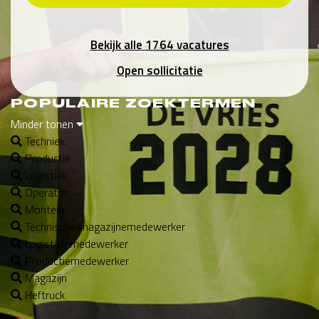
Bekijk alle 1764 vacatures
Open sollicitatie
POPULAIRE ZOEKTERMEN
Minder tonen
Techniek
Productie
Logistiek
Operator
Monteur
Technische magazijnemedewerker
Logistiek medewerker
Productiemedewerker
Magazijn
Heftruck