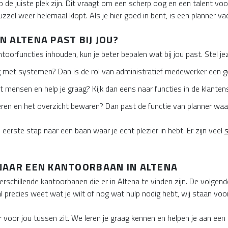
de juiste plek zijn. Dit vraagt om een scherp oog en een talent voor
uzzel weer helemaal klopt. Als je hier goed in bent, is een planner va
 ALTENA PAST BIJ JOU?
toorfuncties inhouden, kun je beter bepalen wat bij jou past. Stel je
ag met systemen? Dan is de rol van administratief medewerker een 
t mensen en help je graag? Kijk dan eens naar functies in de klantens
ren en het overzicht bewaren? Dan past de functie van planner waarsch
eerste stap naar een baan waar je echt plezier in hebt. Er zijn veel
s
NAAR EEN KANTOORBAAN IN ALTENA
erschillende kantoorbanen die er in Altena te vinden zijn. De volge
al precies weet wat je wilt of nog wat hulp nodig hebt, wij staan voor 
r voor jou tussen zit. We leren je graag kennen en helpen je aan een ba