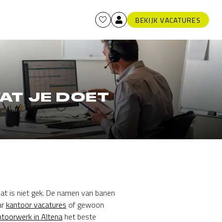
BEKIJK VACATURES
AT JE DOET
 Dat is niet gek. De namen van banen
ar
kantoor vacatures
of gewoon
ntoorwerk in Altena
het beste