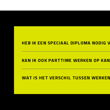
HEB IK EEN SPECIAAL DIPLOMA NODIG
KAN IK OOK PARTTIME WERKEN OP KA
WAT IS HET VERSCHIL TUSSEN WERKEN 