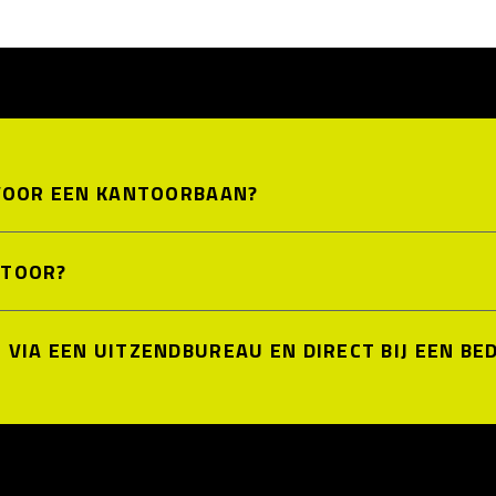
 VOOR EEN KANTOORBAAN?
NTOOR?
VIA EEN UITZENDBUREAU EN DIRECT BIJ EEN BED