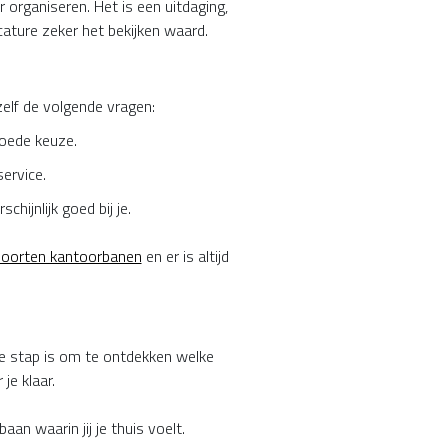
 organiseren. Het is een uitdaging,
cature zeker het bekijken waard.
zelf de volgende vragen:
goede keuze.
ervice.
ijnlijk goed bij je.
oorten kantoorbanen
en er is altijd
nde stap is om te ontdekken welke
je klaar.
an waarin jij je thuis voelt.