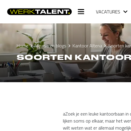
VACATURES
Home
Nieuws en blogs
Kantoor Altena
Soorten kan
SOORTEN KANTOORB
aZoek je een leuke kantoorbaan in d
lijken soms op elkaar, maar het wer
wilt weten wat er allemaal mogelijk