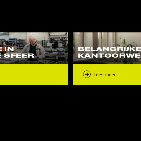
 IN
BELANGRIJK
E SFEER
KANTOORWER
Lees meer