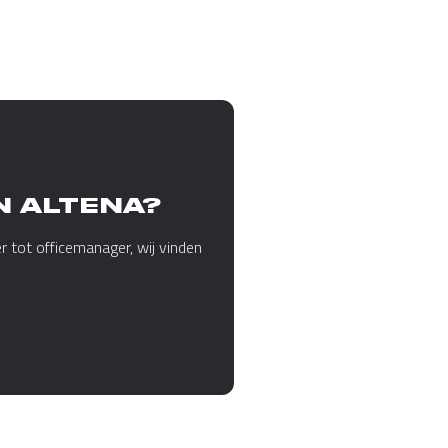
N ALTENA?
r tot officemanager, wij vinden