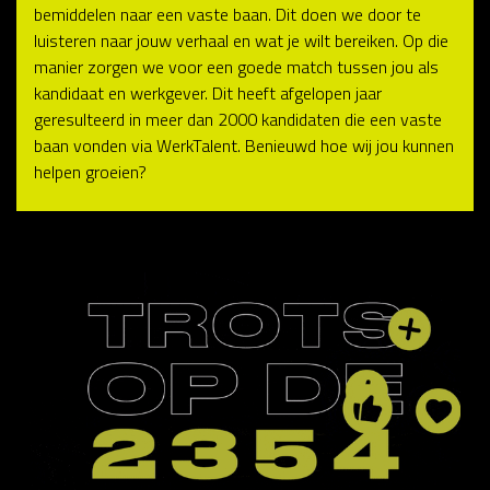
bemiddelen naar een vaste baan. Dit doen we door te
luisteren naar jouw verhaal en wat je wilt bereiken. Op die
manier zorgen we voor een goede match tussen jou als
kandidaat en werkgever. Dit heeft afgelopen jaar
geresulteerd in meer dan 2000 kandidaten die een vaste
baan vonden via WerkTalent. Benieuwd hoe wij jou kunnen
helpen groeien?