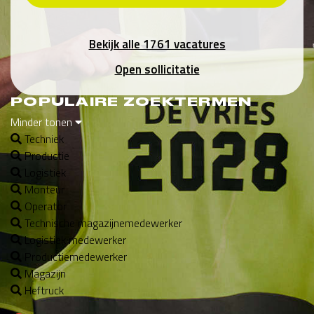
Bekijk alle 1761 vacatures
Open sollicitatie
POPULAIRE ZOEKTERMEN
Minder tonen
Techniek
Productie
Logistiek
Monteur
Operator
Technische magazijnemedewerker
Logistiek medewerker
Productiemedewerker
Magazijn
Heftruck