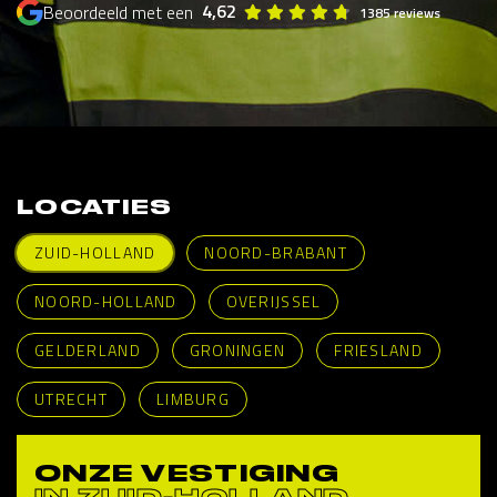
4,62
Beoordeeld met een
1385 reviews
LOCATIES
ZUID-HOLLAND
NOORD-BRABANT
NOORD-HOLLAND
OVERIJSSEL
GELDERLAND
GRONINGEN
FRIESLAND
UTRECHT
LIMBURG
ONZE VESTIGING