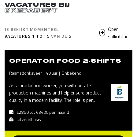
VACATURES BIJ
BREDABEST
Open
JE BEKIJKT MOMENTEEL
VACATURES
1
TOT
5
VAN DE
5
sollicitatie
OPERATOR FOOD 2-SHIFTS
Raamsdonksveer
40 uur
Onbekend
As a production worker, you will operate
production machines and help ensure product
quality in a modern facility. The role is per...
€2850 tot €3400 per maand
Uitzendbasis