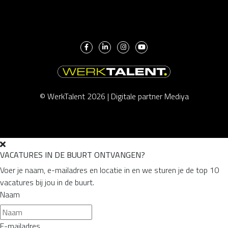
© WerkTalent 2026 |
Digitale partner Mediya
VACATURES IN DE BUURT ONTVANGEN?
Voer je naam, e-mailadres en locatie in en we sturen je de top 10
vacatures bij jou in de buurt.
Naam
E-mailadres