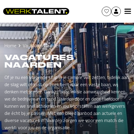
Home
Vacatures Naarden
VACATURES
NAARDEN
Of je nu een volgende stap in je carrière wilt zetten, tijdelijk aan
de slag wilt of juist op zoek bent naar een vaste baan, wij
denken met je mee. Dankzij onze lokale aanwezigheid kennen
we de bedrijven in en rond Naarden door en door. Hierdoor
kunnen we snel schakelen en jou voorstellen aan werkgevers
die écht bij je passen. Met een breed aanbod aan actuele en
diverse vacatures in Naarden zorgen we voor een match die
werkt: voor jou én de organisatie.