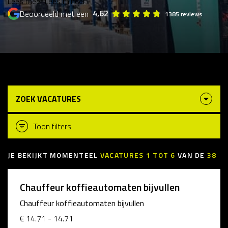
Lees meer
Lees minder
4,62
Beoordeeld met een
1385 reviews
ZOEK VACATURES
Toon filters
JE BEKIJKT MOMENTEEL
VACATURES
1
TOT
6
VAN DE
38
Chauffeur koffieautomaten bijvullen
Chauffeur koffieautomaten bijvullen
€ 14.71 - 14.71