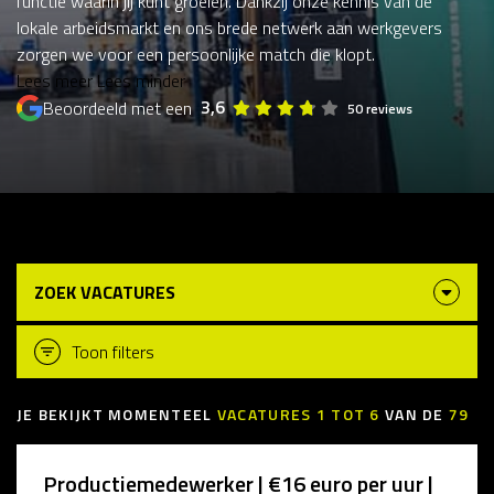
functie waarin jij kunt groeien. Dankzij onze kennis van de
lokale arbeidsmarkt en ons brede netwerk aan werkgevers
zorgen we voor een persoonlijke match die klopt.
Lees meer
Lees minder
3,6
Beoordeeld met een
50 reviews
ZOEK VACATURES
Toon filters
JE BEKIJKT MOMENTEEL
VACATURES
1
TOT
6
VAN DE
79
Productiemedewerker | €16 euro per uur |