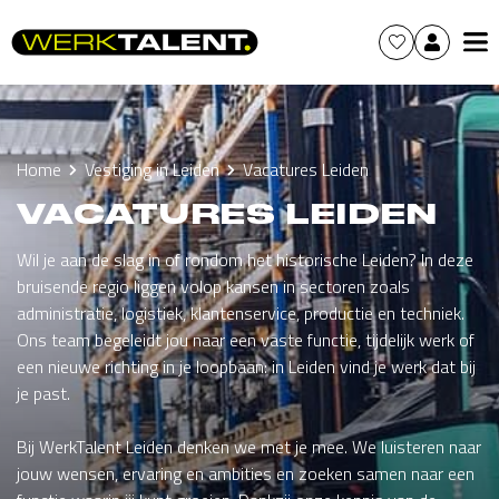
Home
Vestiging in Leiden
Vacatures Leiden
VACATURES LEIDEN
Wil je aan de slag in of rondom het historische Leiden? In deze
bruisende regio liggen volop kansen in sectoren zoals
administratie, logistiek, klantenservice, productie en techniek.
Ons team begeleidt jou naar een vaste functie, tijdelijk werk of
een nieuwe richting in je loopbaan: in Leiden vind je werk dat bij
je past.
Bij WerkTalent Leiden denken we met je mee. We luisteren naar
jouw wensen, ervaring en ambities en zoeken samen naar een