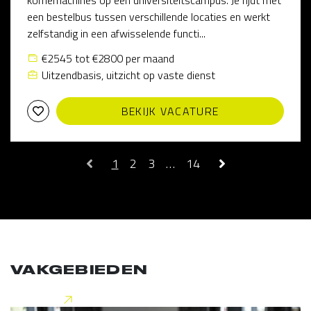
koffiemachines op een universiteitscampus. Je rijdt met
een bestelbus tussen verschillende locaties en werkt
zelfstandig in een afwisselende functi...
€2545 tot €2800 per maand
Uitzendbasis, uitzicht op vaste dienst
BEKIJK VACATURE
1
2
3
…
14
VAKGEBIEDEN
Lees meer