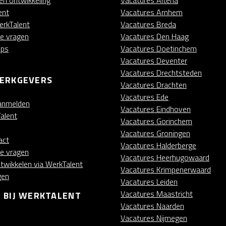
en ontwikkeling
Vacatures Altena
ent
Vacatures Arnhem
rkTalent
Vacatures Breda
de vragen
Vacatures Den Haag
ips
Vacatures Doetinchem
Vacatures Deventer
Vacatures Drechtsteden
ERKGEVERS
Vacatures Drachten
Vacatures Ede
anmelden
Vacatures Eindhoven
alent
Vacatures Gorinchem
Vacatures Groningen
act
Vacatures Halderberge
de vragen
Vacatures Heerhugowaard
twikkelen via WerkTalent
Vacatures Krimpenerwaard
gen
Vacatures Leiden
Vacatures Maastricht
 BIJ WERKTALENT
Vacatures Naarden
Vacatures Nijmegen