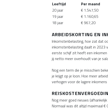
Leeftijd
Per maand
20 jaar
€ 1.547,50
19 jaar
€ 1.160,65
18 jaar
€ 967,20
ARBEIDSKORTING EN I
Inkomstenbelasting, hoe zat dat oo
inkomstenbelasting daalt in 2023 vo
eerste schijf zit heeft een inkomen
jij netto meer overhoudt van je sala
Nog een term die je misschien beke
je krijgt op je loon. Hoe meer arbei
verhogen voor de lagere inkomens t
REISKOSTENVERGOEDI
Nog meer goed nieuws (afhankelijk
Normaal was dit altijd maximaal € 0,