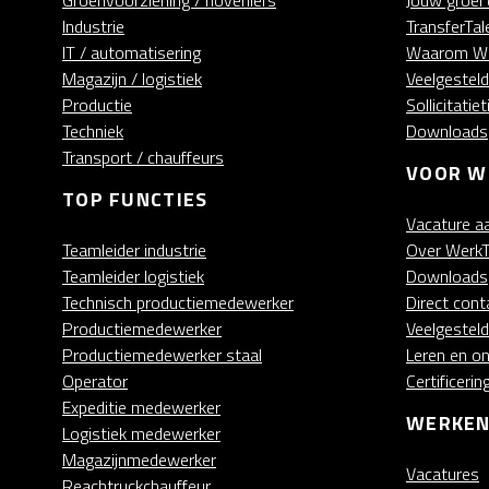
Groenvoorziening / hoveniers
Jouw groei 
Industrie
TransferTal
IT / automatisering
Waarom We
Magazijn / logistiek
Veelgestel
Productie
Sollicitatiet
Techniek
Downloads
Transport / chauffeurs
VOOR W
TOP FUNCTIES
Vacature a
Teamleider industrie
Over WerkT
Teamleider logistiek
Downloads
Technisch productiemedewerker
Direct cont
Productiemedewerker
Veelgestel
Productiemedewerker staal
Leren en on
Operator
Certificerin
Expeditie medewerker
WERKEN
Logistiek medewerker
Magazijnmedewerker
Vacatures
Reachtruckchauffeur