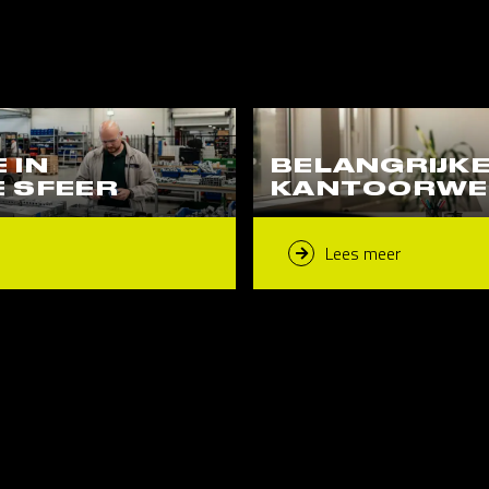
 IN
BELANGRIJK
E SFEER
KANTOORWER
Lees meer