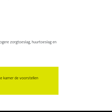
 hogere zorgtoeslag, huurtoeslag en
te kamer de voorstellen