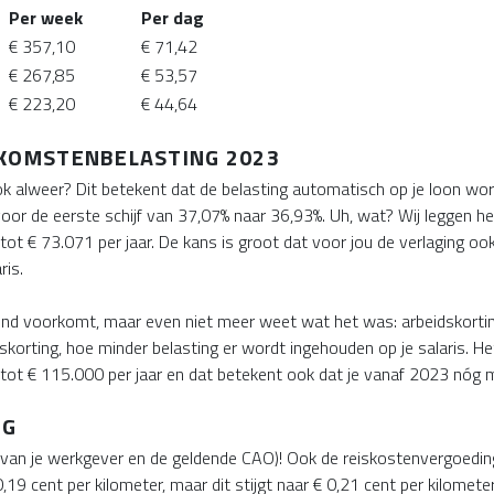
Per week
Per dag
€ 357,10
€ 71,42
€ 267,85
€ 53,57
€ 223,20
€ 44,64
NKOMSTENBELASTING 2023
k alweer? Dit betekent dat de belasting automatisch op je loon wo
or de eerste schijf van 37,07% naar 36,93%. Uh, wat? Wij leggen het 
 tot € 73.071 per jaar. De kans is groot dat voor jou de verlaging oo
ris.
nd voorkomt, maar even niet meer weet wat het was: arbeidskorting.
dskorting, hoe minder belasting er wordt ingehouden op je salaris. He
ot € 115.000 per jaar en dat betekent ook dat je vanaf 2023 nóg m
NG
 van je werkgever en de geldende CAO)! Ook de reiskostenvergoedin
19 cent per kilometer, maar dit stijgt naar € 0,21 cent per kilometer.