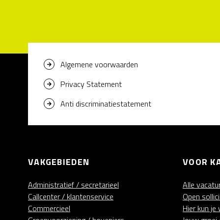
Algemene voorwaarden
Privacy Statement
Anti discriminatiestatement
VAKGEBIEDEN
VOOR K
Administratief / secretarieel
Alle vacatu
Callcenter / klantenservice
Open sollici
Commercieel
Hier kun je