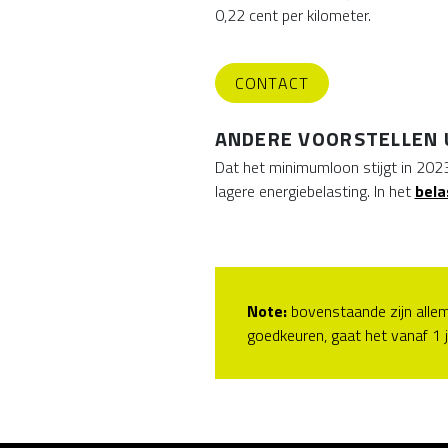
0,22 cent per kilometer.
CONTACT
ANDERE VOORSTELLEN 
Dat het minimumloon stijgt in 2023 i
lagere energiebelasting. In het
bela
Note:
bovenstaande zijn allem
goedkeuren, gaat het vanaf 1 j