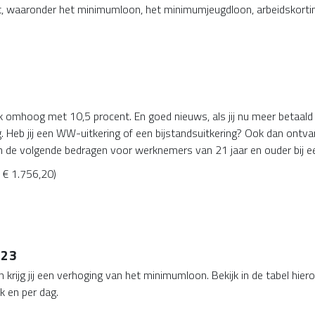
zet, waaronder het minimumloon, het minimumjeugdloon, arbeidskorti
 omhoog met 10,5 procent. En goed nieuws, als jij nu meer betaald
Heb jij een WW-uitkering of een bijstandsuitkering? Ook dan ontvan
 de volgende bedragen voor werknemers van 21 jaar en ouder bij ee
 € 1.756,20)
023
an krijg jij een verhoging van het minimumloon. Bekijk in de tabel h
k en per dag.