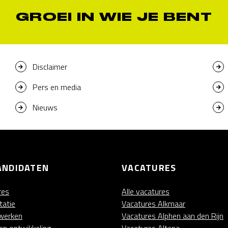
GROEI IN WIE JE BENT
Disclaimer
Pers en media
Nieuws
ANDIDATEN
VACATURES
res
Alle vacatures
tatie
Vacatures Alkmaar
 werken
Vacatures Alphen aan den Rijn