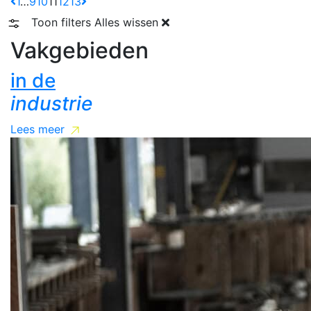
1
…
9
10
11
12
13
Toon filters
Alles wissen
Vakgebieden
in de
industrie
Lees meer