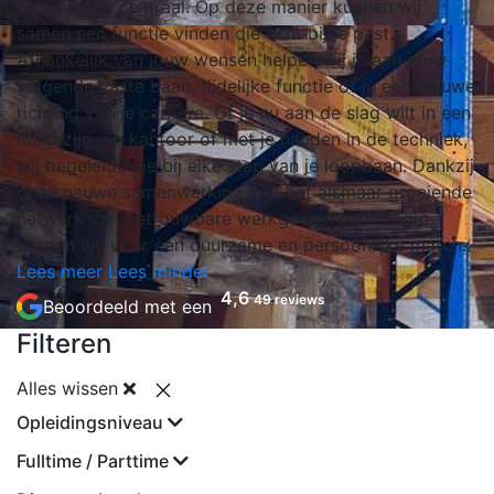
en ambities centraal. Op deze manier kunnen wij
samen een functie vinden die écht bij je past.
Afhankelijk van jouw wensen helpen wij je aan jouw
volgende vaste baan, tijdelijke functie of in een nieuwe
richting van je carrière. Of je nu aan de slag wilt in een
magazijn, op kantoor of met je handen in de techniek,
wij begeleiden je bij elke stap van je loopbaan. Dankzij
onze nauwe samenwerking met het alsmaar groeiende
netwerk van betrouwbare werkgevers in de regio
zorgen we voor een duurzame en persoonlijke match.
Lees meer
Lees minder
4,6
49 reviews
Beoordeeld met een
Filteren
Alles wissen
Opleidingsniveau
Fulltime / Parttime