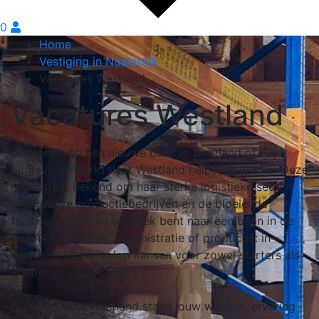
0
Home
Vestiging in Naaldwijk
Vacatures Westland
Vacatures Westland
Opbloeien bij een nieuwe baan in Westland of
omgeving? WerkTalent Westland helpt jou verder! Deze
regio staat bekend om haar sterke logistieke sector,
innovatieve productiebedrijven en de bloeiende
tuinbouw. Of je nu op zoek bent naar een baan in de
techniek, logistiek, administratie of productie: in
Westland liggen volop kansen voor zowel starters als
ervaren professionals.
Bij WerkTalent Westland staan jouw wensen, ervaring