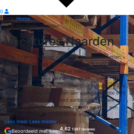
0
Home
Vacatures Naarden
Vacatures Naarden
Of je nu een volgende stap in je carrière wilt zetten,
tijdelijk aan de slag wilt of juist op zoek bent naar een
vaste baan, wij denken met je mee. Dankzij onze
lokale aanwezigheid kennen we de bedrijven in en
rond Naarden door en door. Hierdoor kunnen we snel
schakelen en jou voorstellen aan werkgevers die écht
bij je passen. Met een breed aanbod aan actuele en
diverse vacatures in Naarden zorgen we voor een
match die werkt: voor jou én de organisatie.
Lees meer
Lees minder
4,62
1387 reviews
Beoordeeld met een