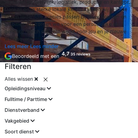
sectoren als techniek, logistiek, productie en kantoor.
Dankzij onze sterke lokale kennis kunnen wij je in de
banen leiden die precies passen bij jouw talenten en
ambities. Zo zorgen we voor een persoonlijke en
gerichte match die echt werkt voor jou en je nieuwe
werkgever.
Lees meer
Lees minder
4,7
35 reviews
Beoordeeld met een
Filteren
Alles wissen
Opleidingsniveau
Fulltime / Parttime
Dienstverband
Vakgebied
Soort dienst