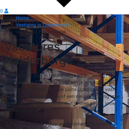
0
Home
Vestiging in Oudenbosch
Vacatures Halderberge
Vacatures
Halderberge
Wil jij aan de slag in Halderberge of omgeving?
WerkTalent staat voor je klaar om je te begeleiden
naar de juiste baan. Is jouw juiste richting een vaste
klus, een tijdelijke functie of een nieuwe richting in je
loopbaan? Ons team denkt met je mee en zet jouw
wensen centraal.
Halderberge biedt volop mogelijkheden binnen