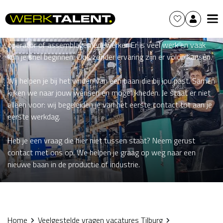
In de productie en industrie werk je vaak met machines, zorg je
dat het proces goed loopt en controleer je de kwaliteit van
producten. Denk aan functies zoals productiemedewerker,
operator of assemblagemedewerker. Er is veel werk en vaak
kun je snel beginnen. Ook zonder ervaring zijn er volop kansen.
Wij helpen je bij het vinden van een baan die bij jou past. Samen
kijken we naar jouw wensen en mogelijkheden. Je staat er niet
alleen voor: wij begeleiden je van het eerste contact tot aan je
eerste werkdag.
Heb je een vraag die hier niet tussen staat? Neem gerust
contact met ons op. We helpen je graag op weg naar een
nieuwe baan in de productie of industrie.
Home
Veelgestelde vragen vacatures Tilburg