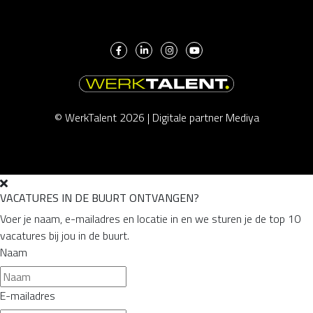
© WerkTalent 2026 |
Digitale partner Mediya
VACATURES IN DE BUURT ONTVANGEN?
Voer je naam, e-mailadres en locatie in en we sturen je de top 10
vacatures bij jou in de buurt.
Naam
E-mailadres