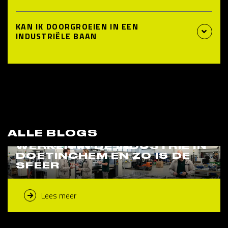
KAN IK DOORGROEIEN IN EEN
INDUSTRIËLE BAAN
ALLE BLOGS
WERKEN IN DE INDUSTRIE IN
DOETINCHEM EN ZO IS DE
SFEER
Lees meer