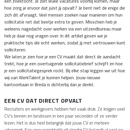
een zoektocht. Je ziet leuke vacatures voorbij komen, maar
hoe zorg je ervoor dat juist jij opvalt? Je bent niet de enige die
zich dit afvraagt. Veel mensen zoeken naar manieren om hun
sollicitatie net dat beetje extra te geven. Misschien heb je
weleens nagedacht over werken via een uitzendbureau maar
heb je daar nog vragen over. In dit artikel geven we je
praktische tips die echt werken, zodat jij met vertrouwen kunt
solliciteren.
We laten je zien hoe je een CV maakt dat direct de aandacht
trekt, hoe je een overtuigende sollicitatiebrief schrijft en hoe
je een sollicitatiegesprek rockt. Bij elke stap leggen we uit hoe
wij van WerkTalent je kunnen helpen. Jouw nieuwe
kantoorbaan in Breda is dichterbij dan je denkt.
EEN CV DAT DIRECT OPVALT
Recruiters en werkgevers hebben het vaak druk. Ze krijgen veel
CV’s binnen en beslissen in een paar seconden of ze verder
lezen. Het is dus heel belangrijk dat jouw CV er meteen
uitspringt. Een onoverzichtelijk of slordig CV belandt al snel op