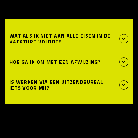
WAT ALS IK NIET AAN ALLE EISEN IN DE
VACATURE VOLDOE?
HOE GA IK OM MET EEN AFWIJZING?
IS WERKEN VIA EEN UITZENDBUREAU
IETS VOOR MIJ?