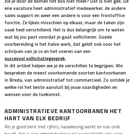
zie je door de bomen het bos niet meer? Dat is niet gek. De
ene vacature heet administratief medewerker, de andere
sales support en weer een andere is voor een frontoffice
functie. Ze lijken misschien op elkaar, maar de taken zijn
vaak heel verschillend. Het is dus belangrijk om te weten
wat bij jou past voordat je gaat solliciteren. Goede
voorbereiding is het halve werk, dat geldt ook voor het
schrijven van je cv en het voeren van een
succesvol sollicitatiegesprek
.
In dit artikel helpen we je de verschillen te begrijpen. We
bespreken de meest voorkomende soorten kantoorbanen
in Breda, van administratief tot commercieel. Zo ontdek je
welke rol het beste aansluit bij jouw vaardigheden en
wensen voor de toekomst.
ADMINISTRATIEVE KANTOORBANEN HET
HART VAN ELK BEDRIJF
Als je goed bent met cijfers, nauwkeurig werkt en van orde
houdt, dan is een administratieve rol waarschijnlijk iets voor