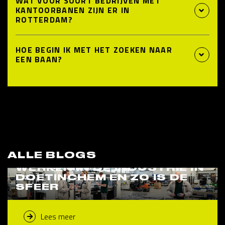
WAT VOOR SOORT BEDRIJVEN MET
KANTOORBANEN ZIJN ER IN
ROTTERDAM?
HOE BEGIN IK MET HET ZOEKEN NAAR
EEN BAAN?
ALLE BLOGS
WERKEN IN DE INDUSTRIE IN
DOETINCHEM EN ZO IS DE
SFEER
Lees meer