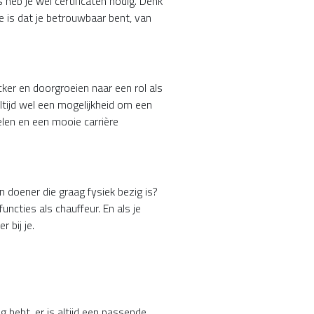
heb je wel certificaten nodig. Denk
te is dat je betrouwbaar bent, van
cker en doorgroeien naar een rol als
altijd wel een mogelijkheid om een
elen en een mooie carrière
en doener die graag fysiek bezig is?
ncties als chauffeur. En als je
 bij je.
ng hebt, er is altijd een passende