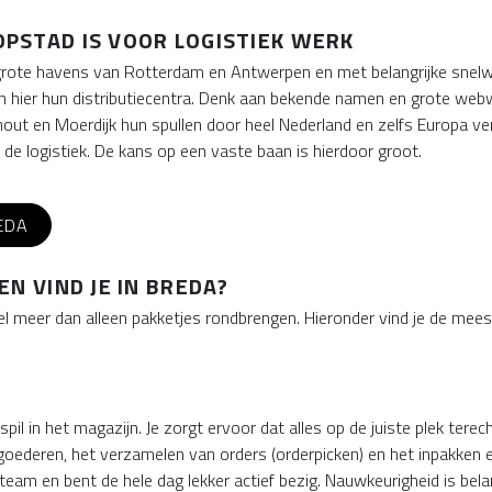
PSTAD IS VOOR LOGISTIEK WERK
e grote havens van Rotterdam en Antwerpen en met belangrijke snelw
 hier hun distributiecentra. Denk aan bekende namen en grote webw
t en Moerdijk hun spullen door heel Nederland en zelfs Europa versp
de logistiek. De kans op een vaste baan is hierdoor groot.
EDA
N VIND JE IN BREDA?
 veel meer dan alleen pakketjes rondbrengen. Hieronder vind je de m
R
il in het magazijn. Je zorgt ervoor dat alles op de juiste plek tere
goederen, het verzamelen van orders (orderpicken) en het inpakken
eam en bent de hele dag lekker actief bezig. Nauwkeurigheid is belang