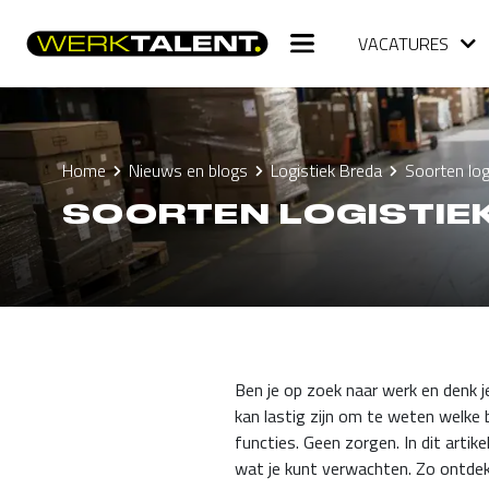
VACATURES
Home
Nieuws en blogs
Logistiek Breda
Soorten log
SOORTEN LOGISTIEK
Ben je op zoek naar werk en denk j
kan lastig zijn om te weten welke b
functies. Geen zorgen. In dit artik
wat je kunt verwachten. Zo ontdek j