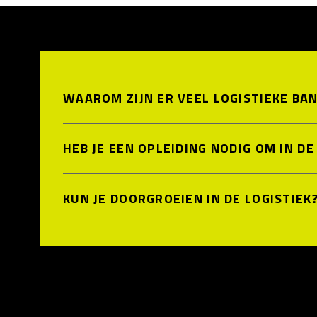
WAAROM ZIJN ER VEEL LOGISTIEKE BAN
HEB JE EEN OPLEIDING NODIG OM IN D
KUN JE DOORGROEIEN IN DE LOGISTIEK