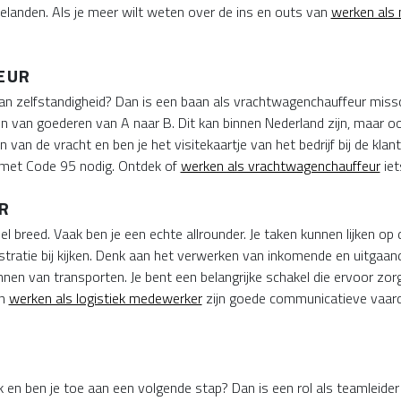
 belanden. Als je meer wilt weten over de ins en outs van
werken als
EUR
an zelfstandigheid? Dan is een baan als vrachtwagenchauffeur missch
 van goederen van A naar B. Dit kan binnen Nederland zijn, maar ook
 van de vracht en ben je het visitekaartje van het bedrijf bij de klant
) met Code 95 nodig. Ontdek of
werken als vrachtwagenchauffeur
iet
R
l breed. Vaak ben je een echte allrounder. Je taken kunnen lijken o
ratie bij kijken. Denk aan het verwerken van inkomende en uitgaan
nen van transporten. Je bent een belangrijke schakel die ervoor zorg
an
werken als logistiek medewerker
zijn goede communicatieve vaard
iek en ben je toe aan een volgende stap? Dan is een rol als teamleide