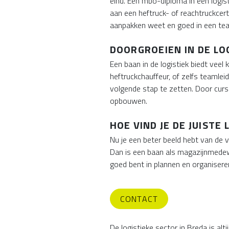
eind. Een mbo-diploma in een logist
aan een heftruck- of reachtruckcert
aanpakken weet en goed in een te
DOORGROEIEN IN DE LO
Een baan in de logistiek biedt veel
heftruckchauffeur, of zelfs teamleid
volgende stap te zetten. Door cursu
opbouwen.
HOE VIND JE DE JUISTE
Nu je een beter beeld hebt van de ve
Dan is een baan als magazijnmedewer
goed bent in plannen en organiseren
CONTACT
De logistieke sector in Breda is alt