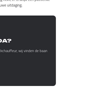
uwe uitdaging.
DA?
kchauffeur, wij vinden de baan