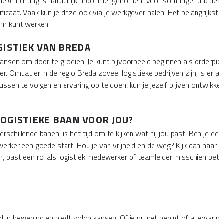
ieke richting is natuurlijk mooi meegenomen. Voor sommige functies 
ificaat. Vaak kun je deze ook via je werkgever halen. Het belangrijks
am kunt werken.
GISTIEK VAN BREDA
 kansen om door te groeien. Je kunt bijvoorbeeld beginnen als orderpi
er. Omdat er in de regio Breda zoveel logistieke bedrijven zijn, is er 
ssen te volgen en ervaring op te doen, kun je jezelf blijven ontwikk
 LOGISTIEKE BAAN VOOR JOU?
rschillende banen, is het tijd om te kijken wat bij jou past. Ben je e
ker een goede start. Hou je van vrijheid en de weg? Kijk dan naar fu
, past een rol als logistiek medewerker of teamleider misschien beter
ijd in beweging en biedt volop kansen. Of je nu net begint of al ervari