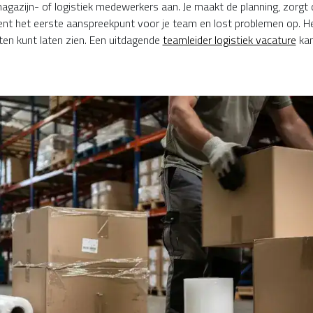
agazijn- of logistiek medewerkers aan. Je maakt de planning, zorgt
 bent het eerste aanspreekpunt voor je team en lost problemen op. H
ten kunt laten zien. Een uitdagende
teamleider logistiek vacature
kan