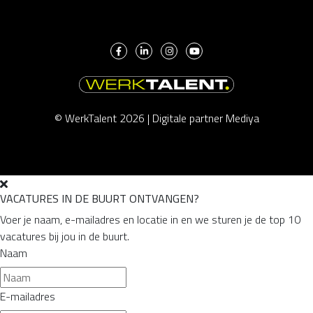
© WerkTalent 2026 |
Digitale partner Mediya
VACATURES IN DE BUURT ONTVANGEN?
Voer je naam, e-mailadres en locatie in en we sturen je de top 10
vacatures bij jou in de buurt.
Naam
E-mailadres