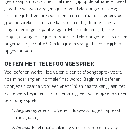
gespreksplan opstelt heb jij al meer grip op de situatie en weet
je wat je wil gaan zeggen tijdens een telefoongesprek. Begin
met hoe jij het gesprek wil openen en daarna puntsgewijs wat
jij wil bespreken. Dan is de kans klein dat jij door je stress
dingen per ongeluk gaat zeggen. Maak ook een lijstje met
mogelijke vragen die jij hebt voor het telefoongesprek. Is er een
ongemakkelijke stilte? Dan kan jij een vraag stellen die jij hebt
opgeschreven.
OEFEN HET TELEFOONGESPREK
Veel oefenen werkt! Hoe vaker je een telefoongesprek voert,
hoe minder eng en ‘normaler’ het wordt. Begin met oefenen
voor jezelf, daarna voor een vriend(in) en daarna kan jij aan het
echte werk beginnen! Hieronder vind jij een korte opzet van een
telefoongesprek.
Begroeting:
goedemorgen-middag-avond, je/u spreekt
met [naam]
Inhoud:
ik bel naar aanleiding van… / ik heb een vraag