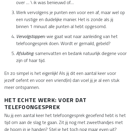
over … \ ik was benieuwd of…
Werk vervolgens je punten een voor een af, maar wel op
een rustige en duidelijke manier. Het is zonde als jij
binnen 1 minuut alle punten al hebt opgesomd.
Vervolgstappen:
wie gaat wat naar aanleiding van het
telefoongesprek doen. Wordt er gemaild, gebeld?
Afsluiting:
samenvatten en bedank natuurlijk diegene voor
zijn of haar tijd.
En zo simpel is het eigenlijk! Als jij dit een aantal keer voor
jezelf oefent en voor een vriend(in) dan voel jij je al een stuk
meer ontspannen.
HET ECHTE WERK: VOER DAT
TELEFOONGESPREK
Nu jij een aantal keer het telefoongesprek geoefend hebt is het
tijd om aan de slag te gaan. Zit jij nog met zweethandjes met
de hoorn in je handen? Stel je het toch nog maar even uit?