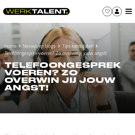
Home
Nieuws en blogs
Tips kandidaten
Telefoongesprek voeren? Zo overwin jij jouw angst!
TELEFOONGESPREK
VOEREN? ZO
OVERWIN JIJ JOUW
ANGST!