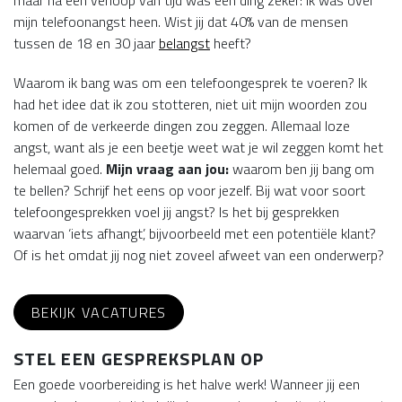
maar na een verloop van tijd was een ding zeker: ik was over
mijn telefoonangst heen. Wist jij dat 40% van de mensen
tussen de 18 en 30 jaar
belangst
heeft?
Waarom ik bang was om een telefoongesprek te voeren? Ik
had het idee dat ik zou stotteren, niet uit mijn woorden zou
komen of de verkeerde dingen zou zeggen. Allemaal loze
angst, want als je een beetje weet wat je wil zeggen komt het
helemaal goed.
Mijn vraag aan jou:
waarom ben jij bang om
te bellen? Schrijf het eens op voor jezelf. Bij wat voor soort
telefoongesprekken voel jij angst? Is het bij gesprekken
waarvan ‘iets afhangt’, bijvoorbeeld met een potentiële klant?
Of is het omdat jij nog niet zoveel afweet van een onderwerp?
BEKIJK VACATURES
STEL EEN GESPREKSPLAN OP
Een goede voorbereiding is het halve werk! Wanneer jij een