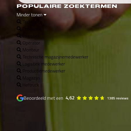
POPULAIRE ZOEKTERMEN
Minder tonen
Techniek
Productie
Logistiek
Operator
Monteur
Technische magazijnemedewerker
Logistiek medewerker
Productiemedewerker
Magazijn
Heftruck
4,62
Beoordeeld met een
1385 reviews