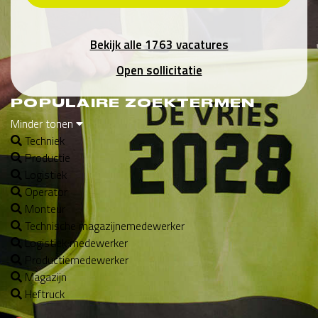
Bekijk alle 1763 vacatures
Open sollicitatie
POPULAIRE ZOEKTERMEN
Minder tonen
Techniek
Productie
Logistiek
Operator
Monteur
Technische magazijnemedewerker
Logistiek medewerker
Productiemedewerker
Magazijn
Heftruck