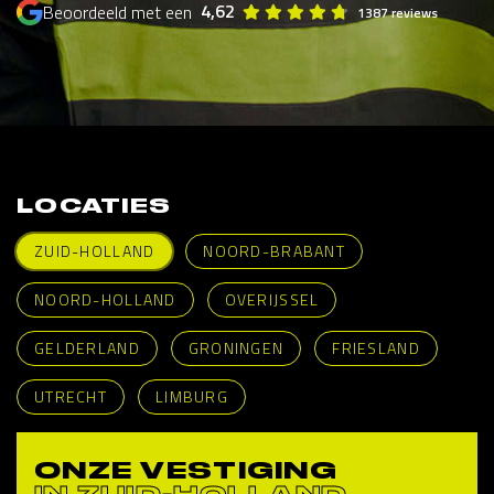
4,62
Beoordeeld met een
1387 reviews
LOCATIES
ZUID-HOLLAND
NOORD-BRABANT
NOORD-HOLLAND
OVERIJSSEL
GELDERLAND
GRONINGEN
FRIESLAND
UTRECHT
LIMBURG
ONZE VESTIGING