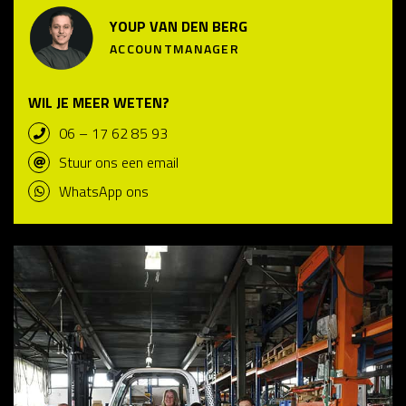
YOUP VAN DEN BERG
ACCOUNTMANAGER
WIL JE MEER WETEN?
06 – 17 62 85 93
Stuur ons een email
WhatsApp ons