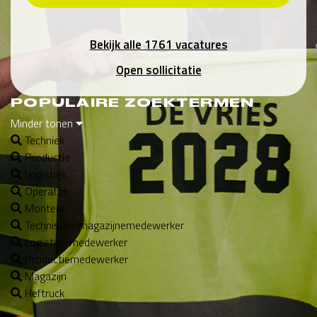
Bekijk alle 1761 vacatures
Open sollicitatie
POPULAIRE ZOEKTERMEN
Minder tonen
Techniek
Productie
Logistiek
Operator
Monteur
Technische magazijnemedewerker
Logistiek medewerker
Productiemedewerker
Magazijn
Heftruck