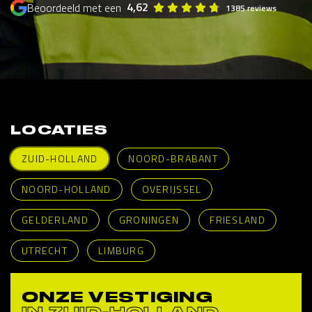
4,62
Beoordeeld met een
1385 reviews
LOCATIES
ZUID-HOLLAND
NOORD-BRABANT
NOORD-HOLLAND
OVERIJSSEL
GELDERLAND
GRONINGEN
FRIESLAND
UTRECHT
LIMBURG
ONZE VESTIGING