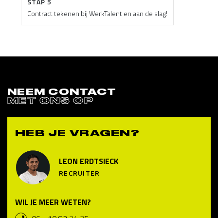
STAP 5
Contract tekenen bij WerkTalent en aan de slag!
NEEM CONTACT
MET ONS OP
HEB JE VRAGEN?
LEON ERDTSIECK
RECRUITER
WIL JE MEER WETEN?