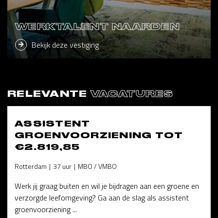
WERKTALENT NAARDEN
Bekijk deze vestiging
RELEVANTE
VACATURES
ASSISTENT
GROENVOORZIENING TOT
€2.819,85
Rotterdam
37 uur
MBO / VMBO
Werk jij graag buiten en wil je bijdragen aan een groene en
verzorgde leefomgeving? Ga aan de slag als assistent
groenvoorziening ...