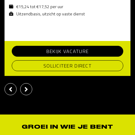
€15,24 tot €17,52 per uur
Uitzendbasis, uitzicht op vaste dienst
BEKIJK VACATURE
SOLLICITEER DIRECT
GROEI IN WIE JE BENT