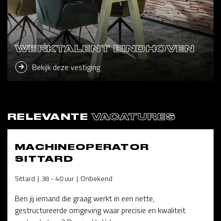
WERKTALENT EINDHOVEN
Bekijk deze vestiging
RELEVANTE
VACATURES
MACHINEOPERATOR
SITTARD
Sittard
38 - 40 uur
Onbekend
Ben jij iemand die graag werkt in een nette,
gestructureerde omgeving waar precisie en kwaliteit