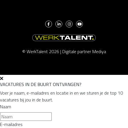
© WerkTalent 2026 |
Digitale partner Mediya
VACATURES IN DE BUURT ONTVANGEN?
Voer je naam, e-mailadres en locatie in en we sturen je de top 10
vacatures bij jou in de buurt.
Naam
E-mailadres