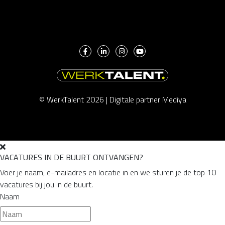
© WerkTalent 2026 |
Digitale partner Mediya
VACATURES IN DE BUURT ONTVANGEN?
Voer je naam, e-mailadres en locatie in en we sturen je de top 10
vacatures bij jou in de buurt.
Naam