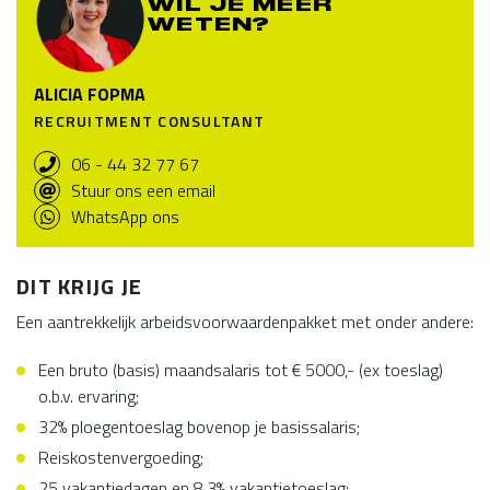
WIL JE MEER
WETEN?
ALICIA FOPMA
RECRUITMENT CONSULTANT
06 - 44 32 77 67
Stuur ons een email
WhatsApp ons
DIT KRIJG JE
Een aantrekkelijk arbeidsvoorwaardenpakket met onder andere:
Een bruto (basis) maandsalaris tot € 5000,- (ex toeslag)
o.b.v. ervaring;
32% ploegentoeslag bovenop je basissalaris;
Reiskostenvergoeding;
25 vakantiedagen en 8,3% vakantietoeslag;