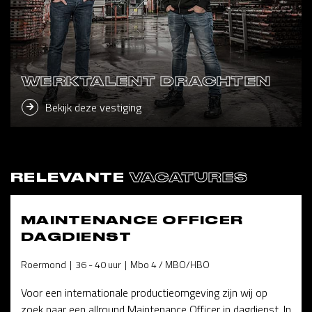
WERKTALENT DRACHTEN
Bekijk deze vestiging
RELEVANTE
VACATURES
MAINTENANCE OFFICER
DAGDIENST
Roermond
36 - 40 uur
Mbo 4 / MBO/HBO
Voor een internationale productieomgeving zijn wij op
zoek naar een allround Maintenance Officer in dagdienst. In