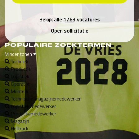
Bekijk alle 1763 vacatures
Open sollicitatie
POPULAIRE ZOEKTERMEN
Minder tonen
Techniek
Productie
Logistiek
Operator
Monteur
Technische magazijnemedewerker
Logistiek medewerker
Productiemedewerker
Magazijn
Heftruck