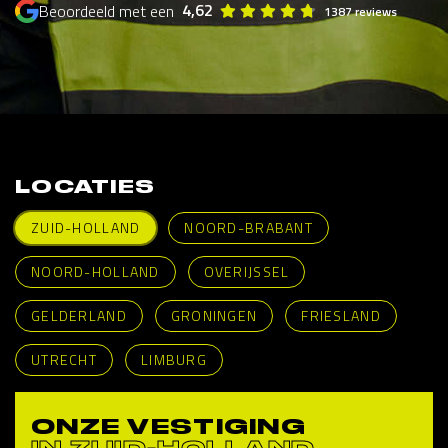
4,62
Beoordeeld met een
1387 reviews
LOCATIES
ZUID-HOLLAND
NOORD-BRABANT
NOORD-HOLLAND
OVERIJSSEL
GELDERLAND
GRONINGEN
FRIESLAND
UTRECHT
LIMBURG
ONZE VESTIGING