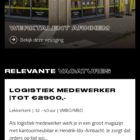
WERKTALENT ARNHEM
Bekijk deze vestiging
RELEVANTE
VACATURES
LOGISTIEK MEDEWERKER
|TOT €2900,-
Lekkerkerk
32 - 40 uur
VMBO/MBO
Als logistiek medewerker werk je in een groot magazijn
met kantoormeubilair in Hendrik-Ido-Ambacht. Je zorgt dat
orders op tijd wo...