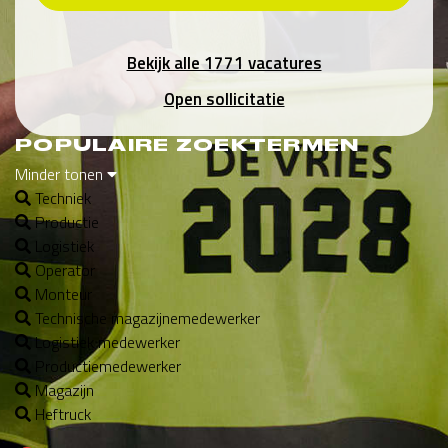
Bekijk alle 1771 vacatures
Open sollicitatie
POPULAIRE ZOEKTERMEN
Minder tonen
Techniek
Productie
Logistiek
Operator
Monteur
Technische magazijnemedewerker
Logistiek medewerker
Productiemedewerker
Magazijn
Heftruck