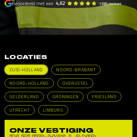
4,62
Beoordeeld met een
1385 reviews
LOCATIES
ZUID-HOLLAND
NOORD-BRABANT
NOORD-HOLLAND
OVERIJSSEL
GELDERLAND
GRONINGEN
FRIESLAND
UTRECHT
LIMBURG
ONZE VESTIGING