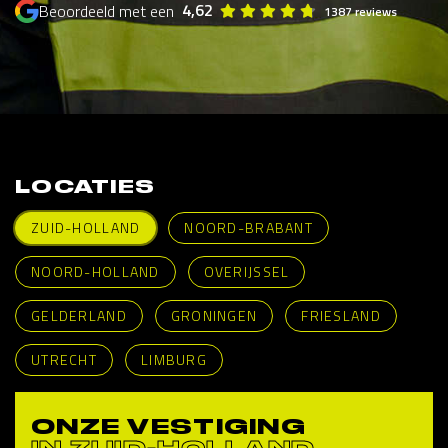
4,62
Beoordeeld met een
1387 reviews
LOCATIES
ZUID-HOLLAND
NOORD-BRABANT
NOORD-HOLLAND
OVERIJSSEL
GELDERLAND
GRONINGEN
FRIESLAND
UTRECHT
LIMBURG
ONZE VESTIGING