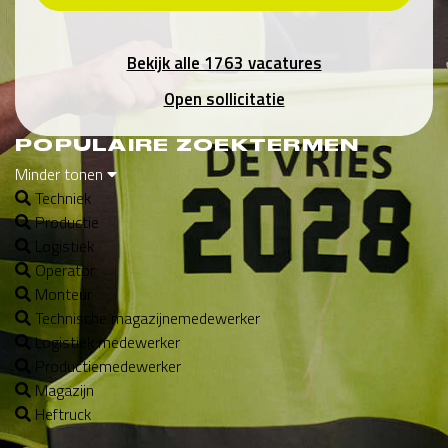
Bekijk alle 1763 vacatures
Open sollicitatie
POPULAIRE ZOEKTERMEN
Minder tonen
Techniek
Productie
Logistiek
Operator
Monteur
Technische magazijnemedewerker
Logistiek medewerker
Productiemedewerker
Magazijn
Heftruck