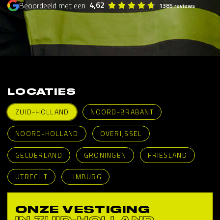
4,62
Beoordeeld met een
1385 reviews
LOCATIES
ZUID-HOLLAND
NOORD-BRABANT
NOORD-HOLLAND
OVERIJSSEL
GELDERLAND
GRONINGEN
FRIESLAND
UTRECHT
LIMBURG
ONZE VESTIGING