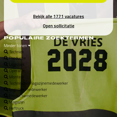
Bekijk alle 1771 vacatures
Open sollicitatie
POPULAIRE ZOEKTERMEN
Minder tonen
Techniek
Productie
Logistiek
Operator
Monteur
Technische magazijnemedewerker
Logistiek medewerker
Productiemedewerker
Magazijn
Heftruck