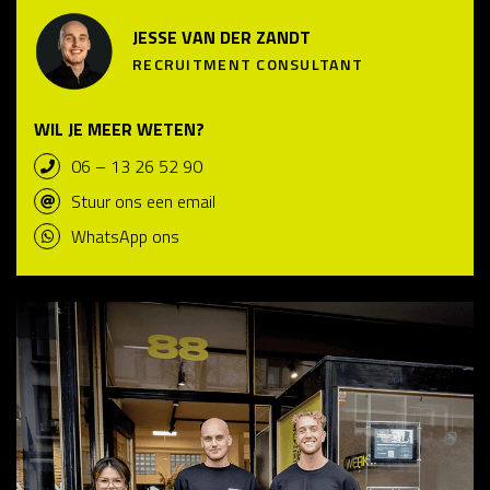
JESSE VAN DER ZANDT
RECRUITMENT CONSULTANT
WIL JE MEER WETEN?
06 – 13 26 52 90
Stuur ons een email
WhatsApp ons