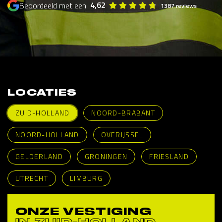
4,62
Beoordeeld met een
1387 reviews
LOCATIES
ZUID-HOLLAND
NOORD-BRABANT
NOORD-HOLLAND
OVERIJSSEL
GELDERLAND
GRONINGEN
FRIESLAND
UTRECHT
LIMBURG
ONZE VESTIGING