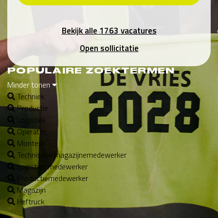
Bekijk alle 1763 vacatures
Open sollicitatie
POPULAIRE ZOEKTERMEN
Minder tonen
Techniek
Productie
Logistiek
Operator
Monteur
Technische magazijnemedewerker
Logistiek medewerker
Productiemedewerker
Magazijn
Heftruck