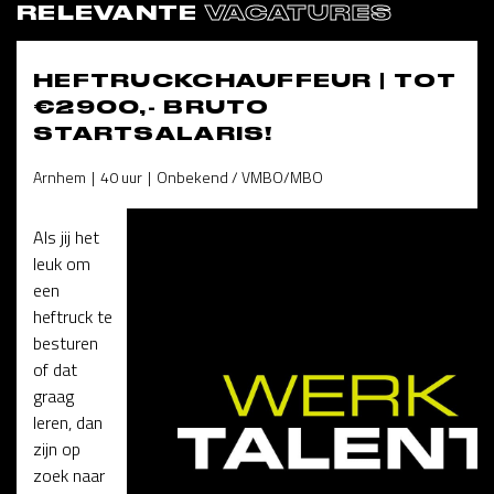
RELEVANTE
VACATURES
HEFTRUCKCHAUFFEUR | TOT
€2900,- BRUTO
STARTSALARIS!
Arnhem
40 uur
Onbekend / VMBO/MBO
Als jij het
leuk om
een
heftruck te
besturen
of dat
graag
leren, dan
zijn op
zoek naar