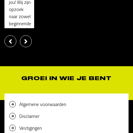
jou! Wij zijn
opzoek
naar zowel
beginnende
...
€2500 tot €2900 per maand
Uitzendbasis, uitzicht op vaste dienst
BEKIJK VACATURE
GROEI IN WIE JE BENT
SOLLICITEER DIRECT
Algemene voorwaarden
Disclaimer
Vestigingen