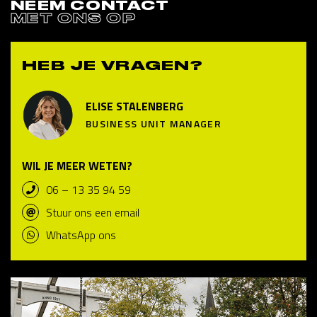
NEEM CONTACT
MET ONS OP
HEB JE VRAGEN?
ELISE STALENBERG
BUSINESS UNIT MANAGER
WIL JE MEER WETEN?
06 – 13 35 94 59
Stuur ons een email
WhatsApp ons