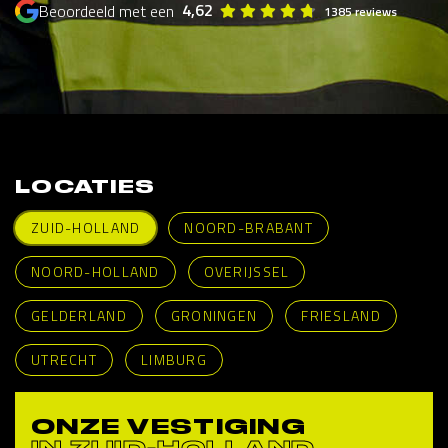
4,62
Beoordeeld met een
1385 reviews
LOCATIES
ZUID-HOLLAND
NOORD-BRABANT
NOORD-HOLLAND
OVERIJSSEL
GELDERLAND
GRONINGEN
FRIESLAND
UTRECHT
LIMBURG
ONZE VESTIGING