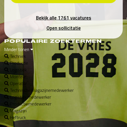
Bekijk alle 1761 vacatures
Open sollicitatie
POPULAIRE ZOEKTERMEN
Minder tonen
Techniek
Productie
Logistiek
Monteur
Operator
Technische magazijnemedewerker
Logistiek medewerker
Productiemedewerker
Magazijn
Heftruck