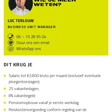
WIL JE MEER
WETEN?
LUC TERLOUW
BUSINESS UNIT MANAGER
06 – 19 28 95 04
Stuur ons een email
WhatsApp ons
DIT KRIJG JE
Salaris tot €2.800 bruto per maand (exclusief eventuele
ploegentoeslagen);
25 vakantiedagen;
8% vakantiegeld;
Pensioenopbouw vanaf je eerste werkdag;
Reiskostenvergoeding conform regeling van de