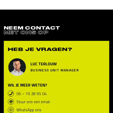
NEEM CONTACT
MET ONS OP
HEB JE VRAGEN?
LUC TERLOUW
BUSINESS UNIT MANAGER
WIL JE MEER WETEN?
06 – 19 28 95 04
Stuur ons een email
WhatsApp ons