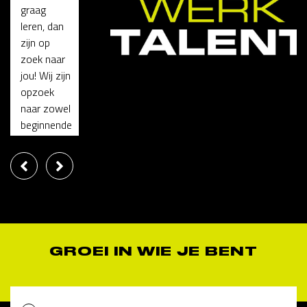
graag
leren, dan
zijn op
zoek naar
jou! Wij zijn
opzoek
naar zowel
beginnende
...
€2500 tot €2900 per maand
Uitzendbasis, uitzicht op vaste dienst
BEKIJK VACATURE
GROEI IN WIE JE BENT
SOLLICITEER DIRECT