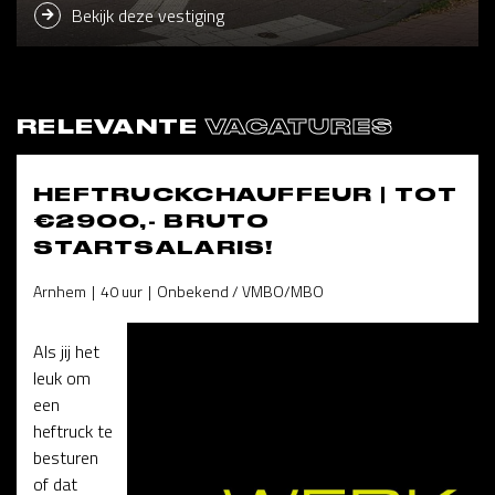
Bekijk deze vestiging
RELEVANTE
VACATURES
HEFTRUCKCHAUFFEUR | TOT
€2900,- BRUTO
STARTSALARIS!
Arnhem
40 uur
Onbekend / VMBO/MBO
Als jij het
leuk om
een
heftruck te
besturen
of dat