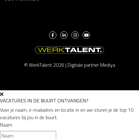
© WerkTalent 2026 |
Digitale partner Mediya
VACATURES IN DE BUURT ONTVANGEN?
Voer je naam, e-mailadres en locatie in en we sturen je de top 10
vacatures bij jou in de buurt.
Naam