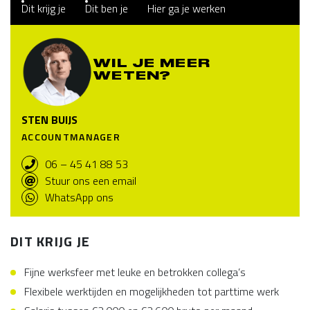
Dit krijg je
Dit ben je
Hier ga je werken
WIL JE MEER
WETEN?
STEN BUIJS
ACCOUNTMANAGER
06 – 45 41 88 53
Stuur ons een email
WhatsApp ons
DIT KRIJG JE
Fijne werksfeer met leuke en betrokken collega’s
Flexibele werktijden en mogelijkheden tot parttime werk