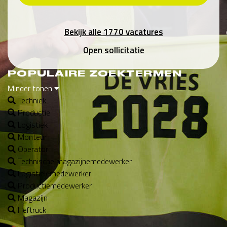
Bekijk alle 1770 vacatures
Open sollicitatie
POPULAIRE ZOEKTERMEN
Minder tonen
Techniek
Productie
Logistiek
Monteur
Operator
Technische magazijnemedewerker
Logistiek medewerker
Productiemedewerker
Magazijn
Heftruck