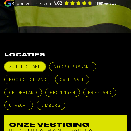
4,62
Beoordeeld met een
1385 reviews
LOCATIES
ZUID-HOLLAND
NOORD-BRABANT
NOORD-HOLLAND
OVERIJSSEL
GELDERLAND
GRONINGEN
FRIESLAND
UTRECHT
LIMBURG
ONZE VESTIGING