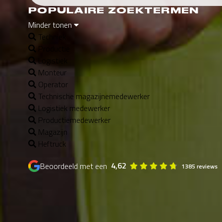
POPULAIRE ZOEKTERMEN
Minder tonen
Techniek
Productie
Logistiek
Monteur
Operator
Technische magazijnemedewerker
Logistiek medewerker
Productiemedewerker
Magazijn
Heftruck
4,62
Beoordeeld met een
1385 reviews