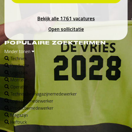
Bekijk alle 1761 vacatures
Open sollicitatie
POPULAIRE ZOEKTERMEN
Minder tonen
Techniek
Productie
Logistiek
Monteur
Operator
Technische magazijnemedewerker
Logistiek medewerker
Productiemedewerker
Magazijn
Heftruck