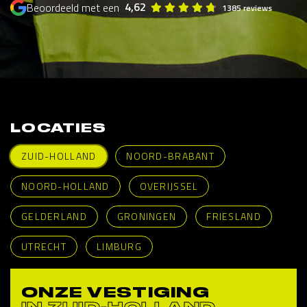
4,62
Beoordeeld met een
1385 reviews
LOCATIES
ZUID-HOLLAND
NOORD-BRABANT
NOORD-HOLLAND
OVERIJSSEL
GELDERLAND
GRONINGEN
FRIESLAND
UTRECHT
LIMBURG
ONZE VESTIGING