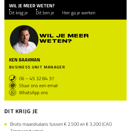
WIL JE MEER WETEN?
Dit krijg je
Dit ben je
Hier ga je werken
WIL JE MEER
WETEN?
KEN BAAKMAN
BUSINESS UNIT MANAGER
06 – 45 32 84 37
Stuur ons een email
WhatsApp ons
DIT KRIJG JE
Bruto maandsalaris tussen € 2.500 en € 3.200 (CAO