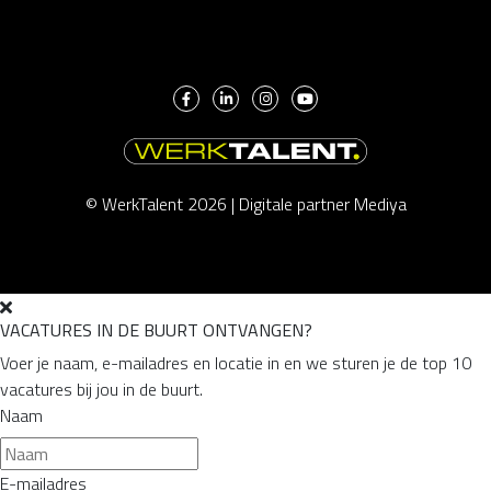
© WerkTalent 2026 |
Digitale partner Mediya
VACATURES IN DE BUURT ONTVANGEN?
Voer je naam, e-mailadres en locatie in en we sturen je de top 10
vacatures bij jou in de buurt.
Naam
E-mailadres