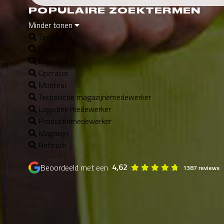
POPULAIRE ZOEKTERMEN
Minder tonen
Techniek
Productie
Logistiek
Operator
Monteur
Technische magazijnemedewerker
Logistiek medewerker
Productiemedewerker
Magazijn
Heftruck
4,62
Beoordeeld met een
1387 reviews