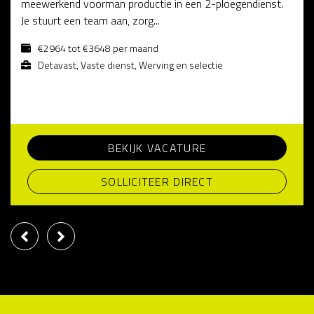
meewerkend voorman productie in een 2-ploegendienst.
Je stuurt een team aan, zorg...
€2964 tot €3648 per maand
Detavast, Vaste dienst, Werving en selectie
BEKIJK VACATURE
SOLLICITEER DIRECT