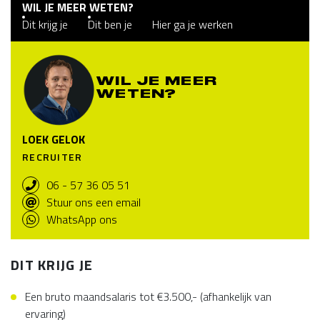
WIL JE MEER WETEN?
Dit krijg je
Dit ben je
Hier ga je werken
WIL JE MEER
WETEN?
LOEK GELOK
RECRUITER
06 - 57 36 05 51
Stuur ons een email
WhatsApp ons
DIT KRIJG JE
Een bruto maandsalaris tot €3.500,- (afhankelijk van
ervaring)