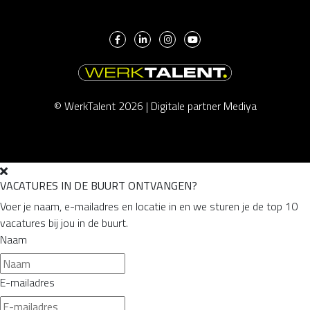
© WerkTalent 2026 |
Digitale partner Mediya
VACATURES IN DE BUURT ONTVANGEN?
Voer je naam, e-mailadres en locatie in en we sturen je de top 10
vacatures bij jou in de buurt.
Naam
E-mailadres