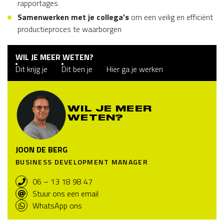
rapportages
Samenwerken met je collega’s
om een veilig en efficiënt
productieproces te waarborgen
WIL JE MEER WETEN?
Dit krijg je
Dit ben je
Hier ga je werken
WIL JE MEER
WETEN?
JOON DE BERG
BUSINESS DEVELOPMENT MANAGER
06 – 13 18 98 47
Stuur ons een email
WhatsApp ons