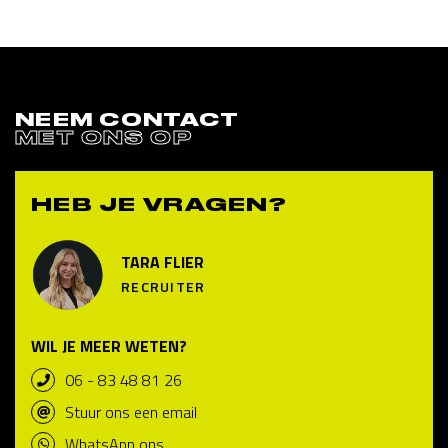
NEEM CONTACT
MET ONS OP
HEB JE VRAGEN?
TARA FLIER
RECRUITER
WIL JE MEER WETEN?
06 - 83 48 81 26
Stuur ons een email
WhatsApp ons