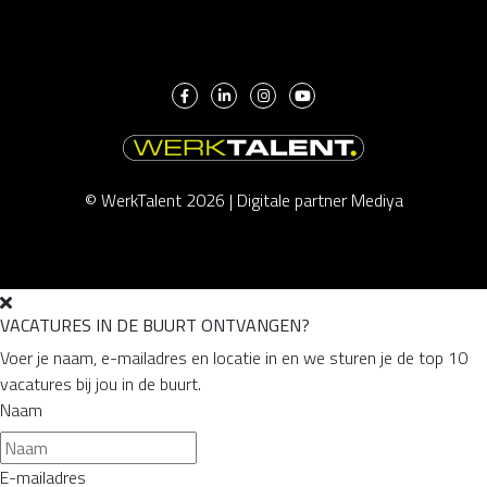
© WerkTalent 2026 |
Digitale partner Mediya
VACATURES IN DE BUURT ONTVANGEN?
Voer je naam, e-mailadres en locatie in en we sturen je de top 10
vacatures bij jou in de buurt.
Naam
E-mailadres