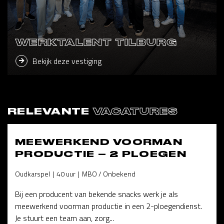
WERKTALENT TILBURG
Bekijk deze vestiging
RELEVANTE
VACATURES
MEEWERKEND VOORMAN
PRODUCTIE – 2 PLOEGEN
Oudkarspel
40 uur
MBO / Onbekend
Bij een producent van bekende snacks werk je als
meewerkend voorman productie in een 2-ploegendienst.
Je stuurt een team aan, zorg...