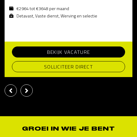
€2964 tot €3648 per maand
Detavast, Vaste dienst, Werving en selectie
BEKIJK VACATURE
SOLLICITEER DIRECT
GROEI IN WIE JE BENT