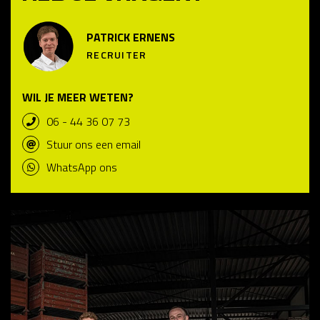
PATRICK ERNENS
RECRUITER
WIL JE MEER WETEN?
06 - 44 36 07 73
Stuur ons een email
WhatsApp ons