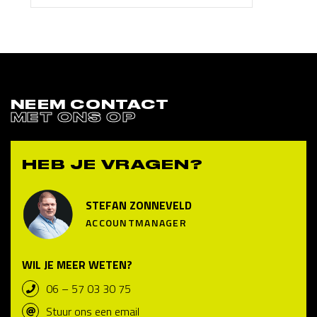
NEEM CONTACT
MET ONS OP
HEB JE VRAGEN?
STEFAN ZONNEVELD
ACCOUNTMANAGER
WIL JE MEER WETEN?
06 – 57 03 30 75
Stuur ons een email