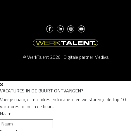
© WerkTalent 2026 |
Digitale partner Mediya
VACATURES IN DE BUURT ONTVANGEN?
Voer je naam, e-mailadres en locatie in en we sturen je de top 10
vacatures bij jou in de buurt.
Naam